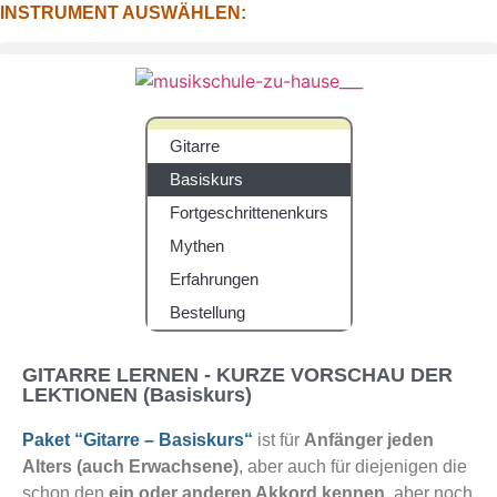
INSTRUMENT AUSWÄHLEN:
Gitarre
Basiskurs
Fortgeschrittenenkurs
Mythen
Erfahrungen
Bestellung
GITARRE LERNEN - KURZE VORSCHAU DER
LEKTIONEN (Basiskurs)
Paket “Gitarre – Basiskurs“
ist für
Anfänger jeden
Alters
(auch Erwachsene)
, aber auch für diejenigen die
schon den
ein oder anderen Akkord kennen
, aber noch